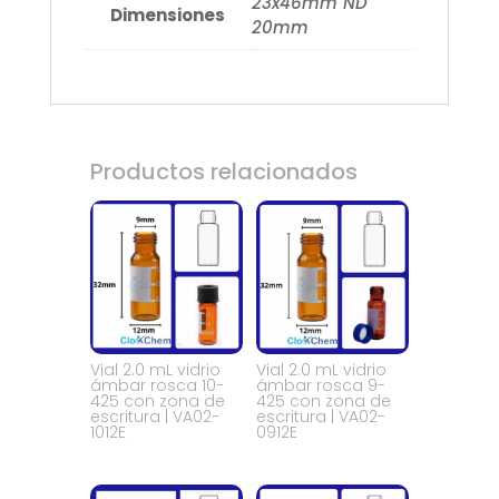
23x46mm ND
Dimensiones
20mm
Productos relacionados
Vial 2.0 mL vidrio
Vial 2.0 mL vidrio
ámbar rosca 10-
ámbar rosca 9-
425 con zona de
425 con zona de
escritura | VA02-
escritura | VA02-
1012E
0912E