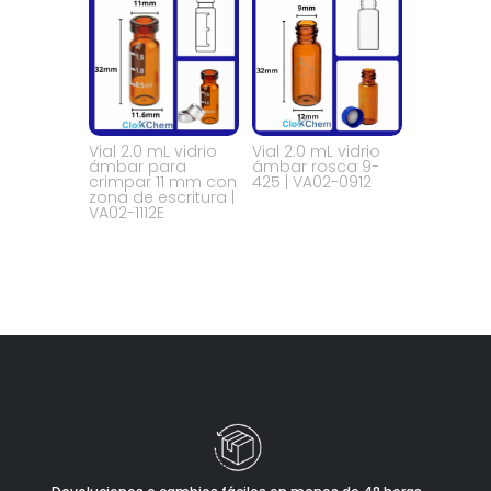
Vial 2.0 mL vidrio
Vial 2.0 mL vidrio
ámbar para
ámbar rosca 9-
crimpar 11 mm con
425 | VA02-0912
zona de escritura |
VA02-1112E