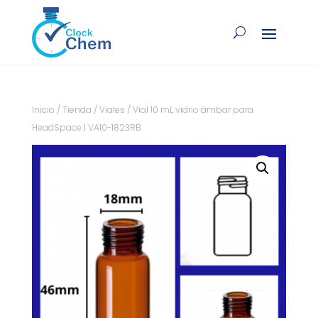
Inicio
/
Tienda
/
Viales
/ Vial 10 mL vidrio ámbar para
HeadSpace | VA10-1823RB