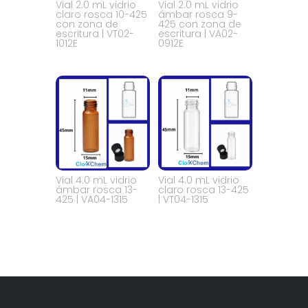
Vial 2.0 mL vidrio
Vial 2.0 mL vidrio
claro rosca 10-425
ámbar rosca 9-
con zona de
425 con zona de
escritura | VT02-
escritura | VA02-
1012E
0912E
Vial 4.0 mL vidrio
Vial 4.0 mL vidrio
ámbar rosca 13-
claro rosca 13-425
425 | VA04-1315
| VT04-1315