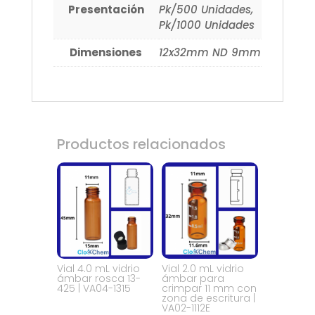
Presentación
Pk/500 Unidades,
Pk/1000 Unidades
Dimensiones
12x32mm ND 9mm
Productos relacionados
Vial 4.0 mL vidrio
Vial 2.0 mL vidrio
ámbar rosca 13-
ámbar para
425 | VA04-1315
crimpar 11 mm con
zona de escritura |
VA02-1112E