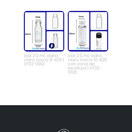
Vial 2.0 mL vidrio
Vial 2.0 mL vidrio
claro rosca 9-425 |
claro rosca 10-425
VT02-0912
con zona de
escritura | VT02-
1012E