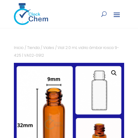
Inicio
/
Tienda
/
Viales
/ Vial 2.0 mL vidrio ámbar rosca 9-
425 | VA02-0912