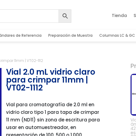
Tienda
S
ándares de Referencia
Preparación de Muestra
Columnas LC & GC
 crimpar 11mm | VT02-1112
P
Vial 2.0 mL vidrio claro
para crimpar 11mm |
VT02-1112
Vial para cromatografía de 2.0 ml en
vidrio claro tipo 1 para tapa de crimpar
11 mm (ND11) sin zona de escritura para
Vi
ám
usar en automuestreador, en
42
es
presentación de 100, 500 o 1.000