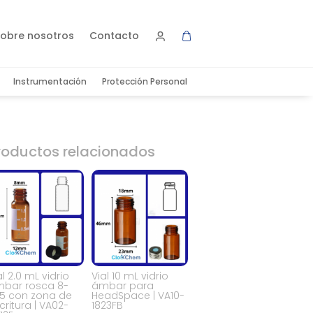
obre nosotros
Contacto
Instrumentación
Protección Personal
roductos relacionados
al 2.0 mL vidrio
Vial 10 mL vidrio
bar rosca 8-
ámbar para
5 con zona de
HeadSpace | VA10-
critura | VA02-
1823FB