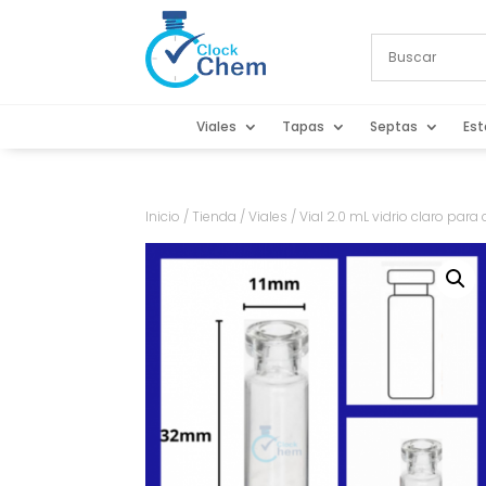
Viales
Tapas
Septas
Est
Inicio
/
Tienda
/
Viales
/ Vial 2.0 mL vidrio claro para