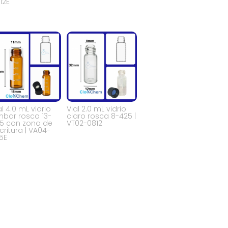
12E
al 4.0 mL vidrio
Vial 2.0 mL vidrio
bar rosca 13-
claro rosca 8-425 |
5 con zona de
VT02-0812
critura | VA04-
15E