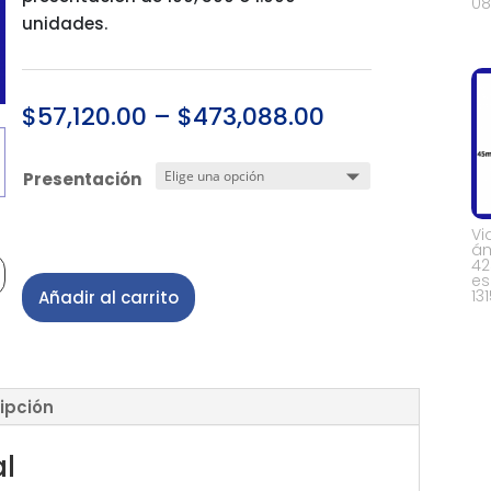
08
unidades.
$
57,120.00
–
$
473,088.00
Presentación
Vi
ám
42
es
13
Añadir al carrito
ipción
al