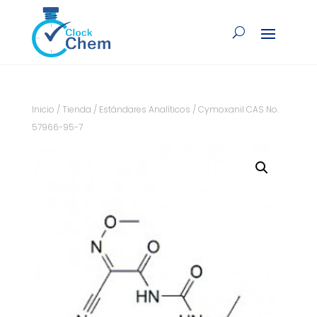
Inicio
/
Tienda
/
Estándares Analíticos
/ Cymoxanil CAS No.
57966-95-7