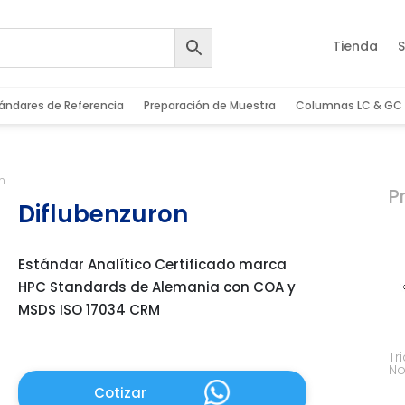
Tienda
S
ándares de Referencia
Preparación de Muestra
Columnas LC & GC
on
P
Diflubenzuron
Estándar Analítico Certificado marca
HPC Standards de Alemania con COA y
MSDS ISO 17034 CRM
Tr
No
Cotizar