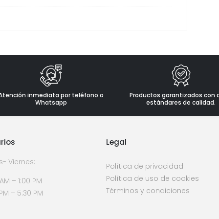
Atención inmediata por teléfono o
Productos garantizados con 
Whatsapp
estándares de calidad.
rios
Legal
s- Viernes:
Política de privacidad
Política de uso de cookies
 AM – 1:00 PM
Términos y condiciones
 PM – 5:30 PM