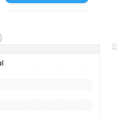
Ca
No
al