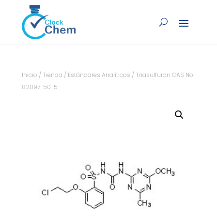
Inicio
/
Tienda
/
Estándares Analíticos
/ Triasulfuron CAS No.
82097-50-5