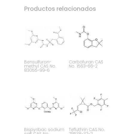
Productos relacionados
Bensulfuron-
Carbofuran CAS
methyl CAS No.
No. 1563-66-2
83055-99-6
Bispyribac sodium
Tefluthrin CAS No.
salt CAS No.
79538-32-2