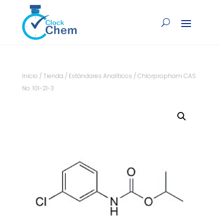
Inicio
/
Tienda
/
Estándares Analíticos
/ Chlorpropham CAS
No. 101-21-3