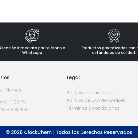
Atención inmediata por teléfono o
Productos garantizados con 
Whatsapp
estándares de calidad.
rios
Legal
s- Viernes:
Política de privacidad
Política de uso de cookies
 AM – 1:00 PM
Términos y condiciones
 PM – 5:30 PM
©
2026
ClockChem | Todos los Derechos Reservados