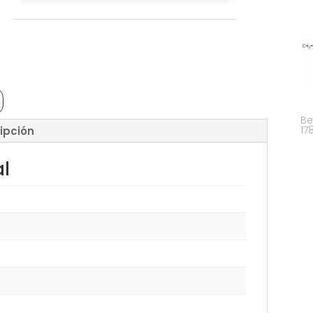
Be
17
ipción
al