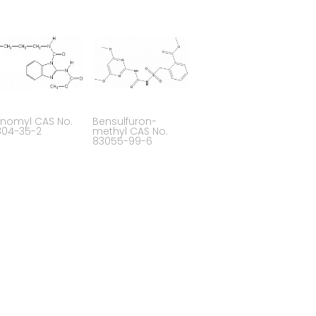
nomyl CAS No.
Bensulfuron-
804-35-2
methyl CAS No.
83055-99-6