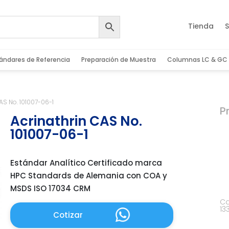
Tienda
S
ándares de Referencia
Preparación de Muestra
Columnas LC & GC
AS No. 101007-06-1
P
Acrinathrin CAS No.
101007-06-1
Estándar Analítico Certificado marca
HPC Standards de Alemania con COA y
MSDS ISO 17034 CRM
Ca
13
Cotizar