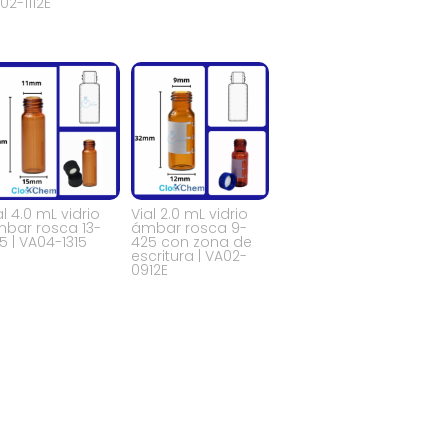
02-1112E
al 4.0 mL vidrio
Vial 2.0 mL vidrio
bar rosca 13-
ámbar rosca 9-
5 | VA04-1315
425 con zona de
escritura | VA02-
0912E