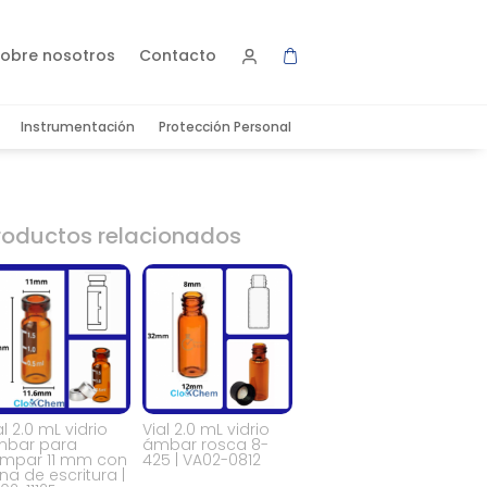
obre nosotros
Contacto
Instrumentación
Protección Personal
roductos relacionados
al 2.0 mL vidrio
Vial 2.0 mL vidrio
mbar para
ámbar rosca 8-
impar 11 mm con
425 | VA02-0812
na de escritura |