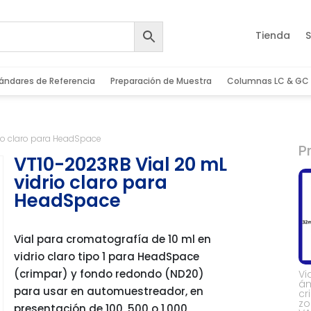
Tienda
S
ándares de Referencia
Preparación de Muestra
Columnas LC & GC
rio claro para HeadSpace
P
VT10-2023RB Vial 20 mL
vidrio claro para
HeadSpace
Vial para cromatografía de 10 ml en
vidrio claro tipo 1 para HeadSpace
(crimpar) y fondo redondo (ND20)
Vi
á
para usar en automuestreador, en
cr
zo
presentación de 100, 500 o 1.000