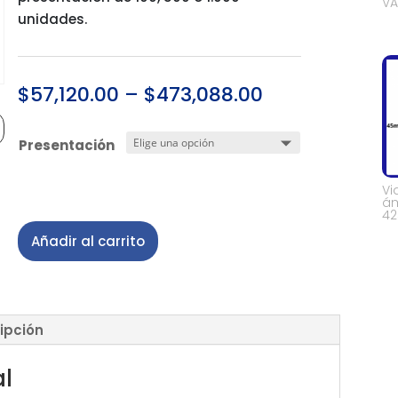
VA
unidades.
$
57,120.00
–
$
473,088.00
Presentación
Vi
ám
42
Añadir al carrito
ipción
al