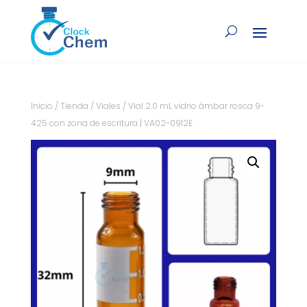
Inicio
/
Tienda
/
Viales
/ Vial 2.0 mL vidrio ámbar rosca 9-
425 con zona de escritura | VA02-0912E