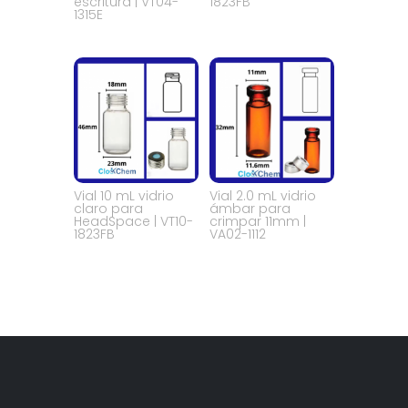
escritura | VT04-
1823FB
1315E
Vial 10 mL vidrio
Vial 2.0 mL vidrio
claro para
ámbar para
HeadSpace | VT10-
crimpar 11mm |
1823FB
VA02-1112