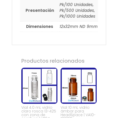
Pk/100 Unidades,
Presentación
Pk/500 Unidades,
Pk/1000 Unidades
Dimensiones
12x32mm ND 9mm
Productos relacionados
Vial 4.0 mL vidrio
Vial 10 mL vidrio
claro rosca 13-425
ámbar para
con zona de
HeadSpace | VA10-