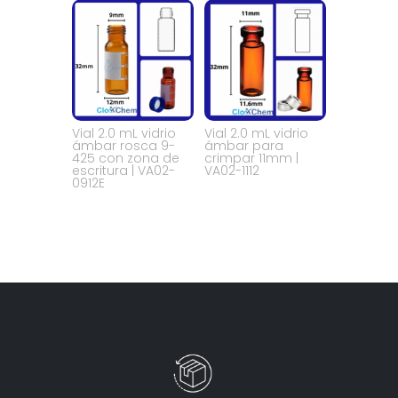
Vial 2.0 mL vidrio
Vial 2.0 mL vidrio
ámbar rosca 9-
ámbar para
425 con zona de
crimpar 11mm |
escritura | VA02-
VA02-1112
0912E