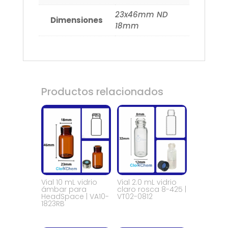
23x46mm ND
Dimensiones
18mm
Productos relacionados
Vial 10 mL vidrio
Vial 2.0 mL vidrio
ámbar para
claro rosca 8-425 |
HeadSpace | VA10-
VT02-0812
1823RB