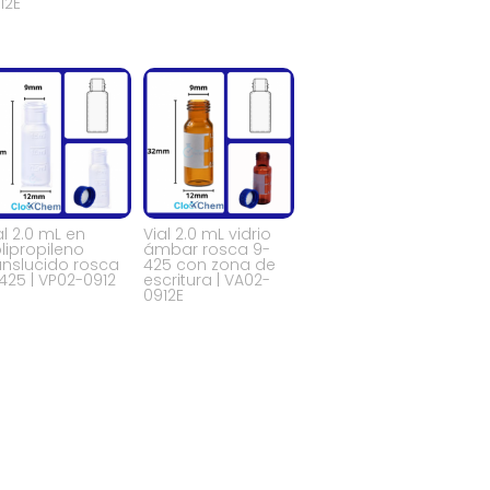
12E
al 2.0 mL en
Vial 2.0 mL vidrio
lipropileno
ámbar rosca 9-
anslucido rosca
425 con zona de
425 | VP02-0912
escritura | VA02-
0912E