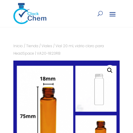
Inicio
/
Tienda
/
Viales
/ Vial 20 mL vidrio claro para
HeadSpace | VA20-1823RB