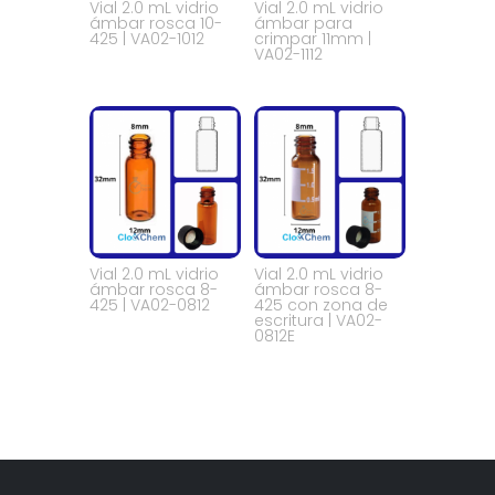
Vial 2.0 mL vidrio
Vial 2.0 mL vidrio
ámbar rosca 10-
ámbar para
425 | VA02-1012
crimpar 11mm |
VA02-1112
Vial 2.0 mL vidrio
Vial 2.0 mL vidrio
ámbar rosca 8-
ámbar rosca 8-
425 | VA02-0812
425 con zona de
escritura | VA02-
0812E