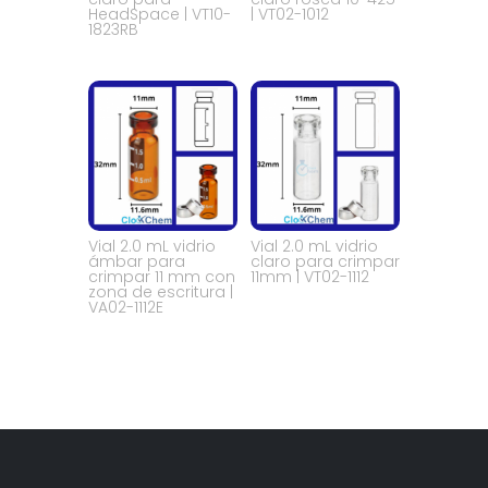
HeadSpace | VT10-
| VT02-1012
1823RB
Vial 2.0 mL vidrio
Vial 2.0 mL vidrio
ámbar para
claro para crimpar
crimpar 11 mm con
11mm | VT02-1112
zona de escritura |
VA02-1112E