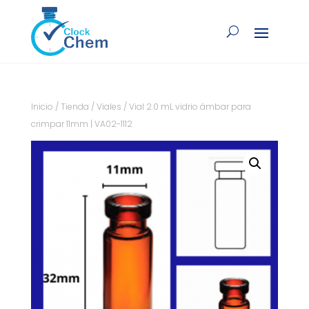
Inicio
/
Tienda
/
Viales
/ Vial 2.0 mL vidrio ámbar para
crimpar 11mm | VA02-1112