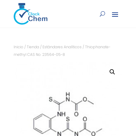
Inicio
/
Tienda
/
Estándares Analíticos
/ Thiophanate-
methyl CAS No. 23564-05-8