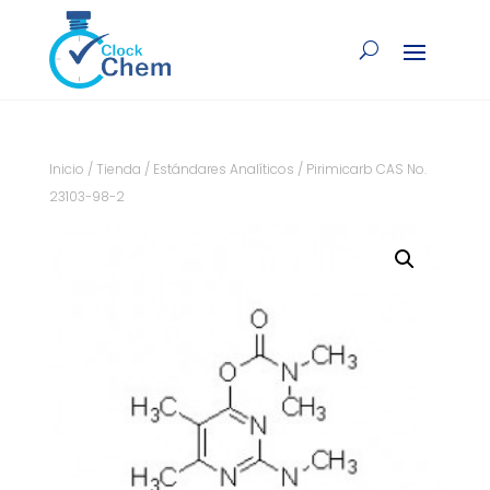
Inicio
/
Tienda
/
Estándares Analíticos
/ Pirimicarb CAS No.
23103-98-2