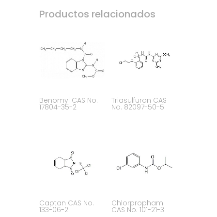
Productos relacionados
Benomyl CAS No.
Triasulfuron CAS
17804-35-2
No. 82097-50-5
Captan CAS No.
Chlorpropham
133-06-2
CAS No. 101-21-3