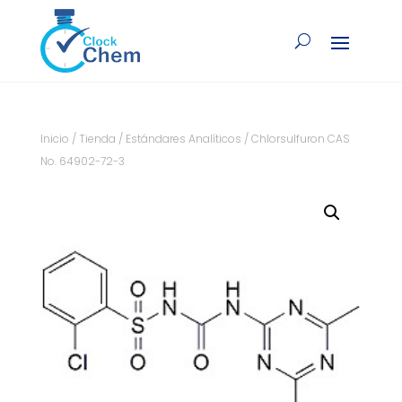
Inicio
/
Tienda
/
Estándares Analíticos
/ Chlorsulfuron CAS
No. 64902-72-3