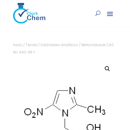
Inicio
/
Tienda
/
Estándares Analíticos
/ Metronidazole CAS
No. 443-48-1