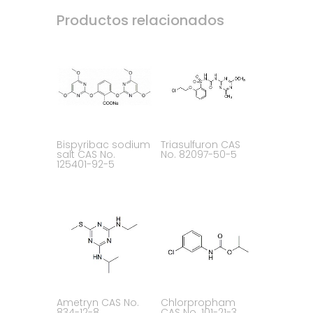
Productos relacionados
Bispyribac sodium
Triasulfuron CAS
salt CAS No.
No. 82097-50-5
125401-92-5
Ametryn CAS No.
Chlorpropham
834-12-8
CAS No. 101-21-3