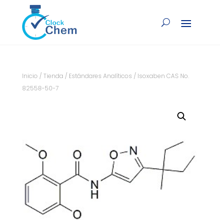
Inicio
/
Tienda
/
Estándares Analíticos
/ Isoxaben CAS No.
82558-50-7