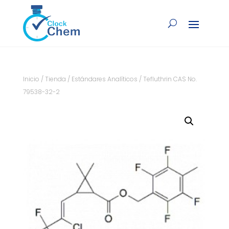
Inicio
/
Tienda
/
Estándares Analíticos
/ Tefluthrin CAS No.
79538-32-2