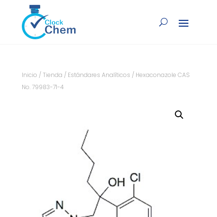
Inicio
/
Tienda
/
Estándares Analíticos
/ Hexaconazole CAS
No. 79983-71-4