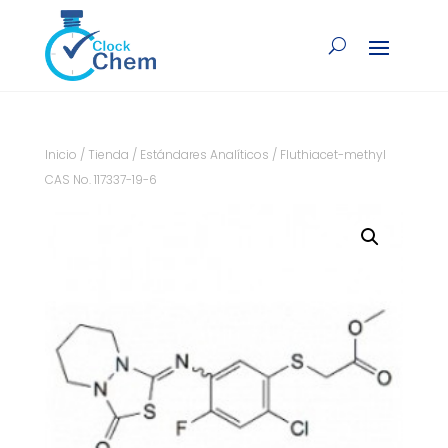
Inicio
/
Tienda
/
Estándares Analíticos
/ Fluthiacet-methyl
CAS No. 117337-19-6