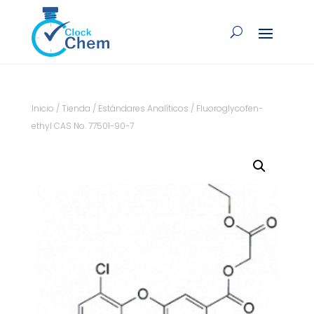
Inicio
/
Tienda
/
Estándares Analíticos
/ Fluoroglycofen-
ethyl CAS No. 77501-90-7