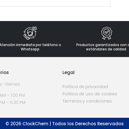
Atención inmediata por teléfono o
Productos garantizados con 
Whatsapp
estándares de calidad.
rios
Legal
s- Viernes:
Política de privacidad
Política de uso de cookies
 AM – 1:00 PM
Términos y condiciones
 PM – 5:30 PM
©
2026
ClockChem | Todos los Derechos Reservados