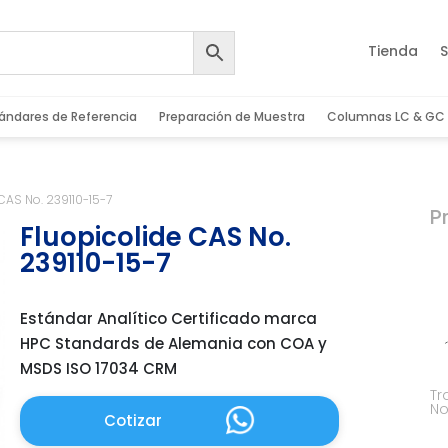
Tienda
S
ándares de Referencia
Preparación de Muestra
Columnas LC & GC
CAS No. 239110-15-7
P
Fluopicolide CAS No.
239110-15-7
Estándar Analítico Certificado marca
HPC Standards de Alemania con COA y
MSDS ISO 17034 CRM
Tr
No
Cotizar