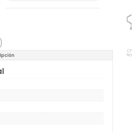
Ch
No
ipción
al