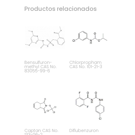
Productos relacionados
Bensulfuron-
Chlorpropham
methyl CAS No.
CAS No. 101-21-3
83055-99-6
Captan CAS No.
Diflubenzuron
133-06-2