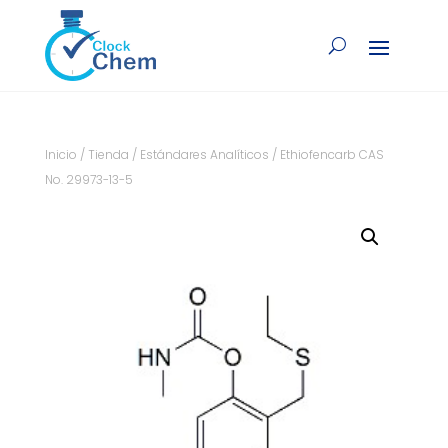
Inicio
/
Tienda
/
Estándares Analíticos
/ Ethiofencarb CAS
No. 29973-13-5