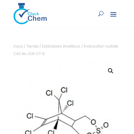
Inicio
/
Tienda
/
Estándares Analíticos
/ Endosulfan-sulfate
CAS No. 1031-07-8