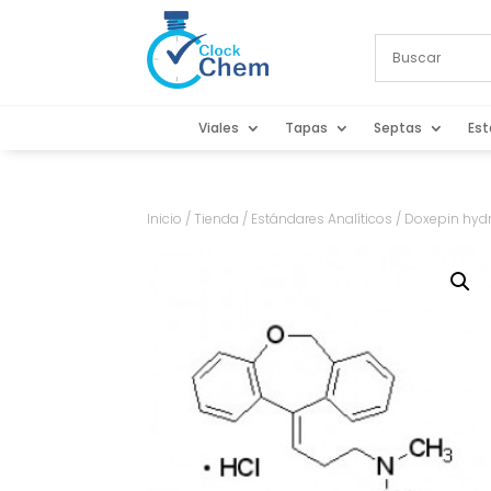
Viales
Tapas
Septas
Est
Inicio
/
Tienda
/
Estándares Analíticos
/ Doxepin hydr