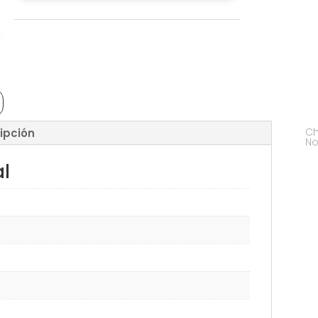
Ch
ipción
No
al