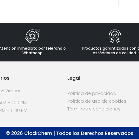
Atención inmediata por teléfono o
Productos garantizados con 
Whatsapp
estándares de calidad.
rios
Legal
s- Viernes:
Política de privacidad
Política de uso de cookies
 AM – 1:00 PM
Términos y condiciones
 PM – 5:30 PM
©
2026
ClockChem | Todos los Derechos Reservados