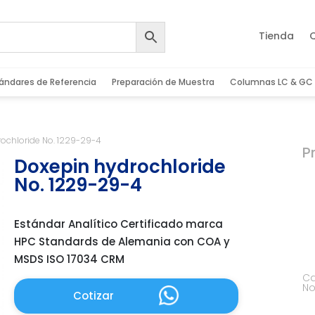
Tienda
ándares de Referencia
Preparación de Muestra
Columnas LC & GC
ochloride No. 1229-29-4
P
Doxepin hydrochloride
No. 1229-29-4
Estándar Analítico Certificado marca
HPC Standards de Alemania con COA y
MSDS ISO 17034 CRM
Ca
No
Cotizar