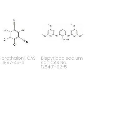
lorothalonil CAS
Bispyribac sodium
. 1897-45-6
salt CAS No.
125401-92-5