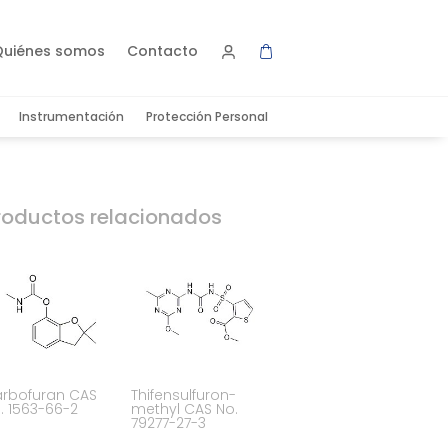
Quiénes somos
Contacto
Instrumentación
Protección Personal
roductos relacionados
rbofuran CAS
Thifensulfuron-
. 1563-66-2
methyl CAS No.
79277-27-3