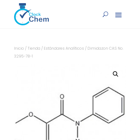
Inicio
/
Tienda
/
Estándares Analíticos
/ Dimidazon CAS No.
3295-78-1