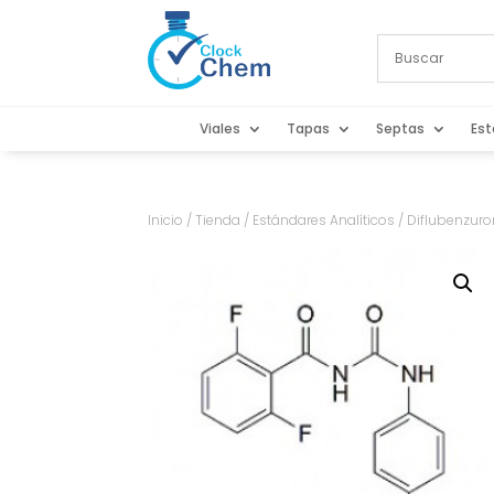
Viales
Tapas
Septas
Est
Inicio
/
Tienda
/
Estándares Analíticos
/ Diflubenzur