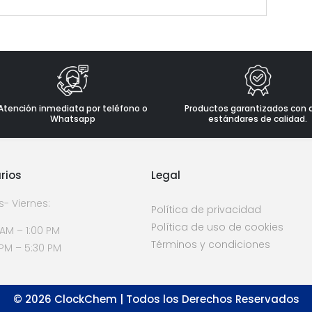
Atención inmediata por teléfono o
Productos garantizados con 
Whatsapp
estándares de calidad.
rios
Legal
s- Viernes:
Política de privacidad
Política de uso de cookies
 AM – 1:00 PM
Términos y condiciones
 PM – 5:30 PM
©
2026
ClockChem | Todos los Derechos Reservados