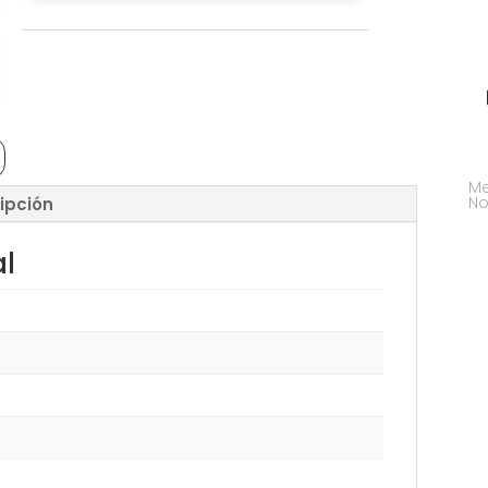
Me
No
ipción
al