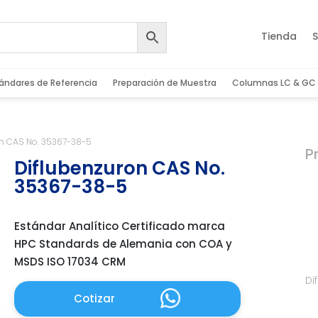
Tienda
S
ándares de Referencia
Preparación de Muestra
Columnas LC & GC
on CAS No. 35367-38-5
P
Diflubenzuron CAS No.
35367-38-5
Estándar Analítico Certificado marca
HPC Standards de Alemania con COA y
MSDS ISO 17034 CRM
Di
Cotizar