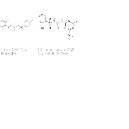
itraz CAS No.
Chlorsulfuron CAS
089-61-1
No. 64902-72-3