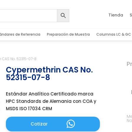
Tienda
S
ándares de Referencia
Preparación de Muestra
Columnas LC & GC
n CAS No. 52315-07-8
P
Cypermethrin CAS No.
52315-07-8
Estándar Analítico Certificado marca
HPC Standards de Alemania con COA y
MSDS ISO 17034 CRM
Me
No
Cotizar