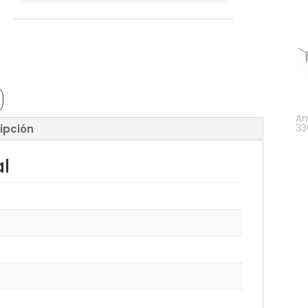
Am
33
ipción
al