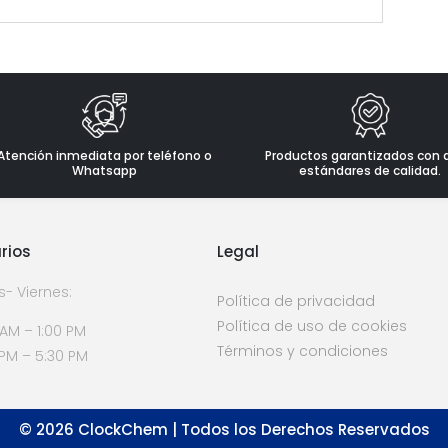
Atención inmediata por teléfono o
Productos garantizados con 
Whatsapp
estándares de calidad.
rios
Legal
s- Viernes:
Política de privacidad
Política de uso de cookies
 AM – 1:00 PM
Términos y condiciones
 PM – 5:30 PM
©
2026
ClockChem | Todos los Derechos Reservados