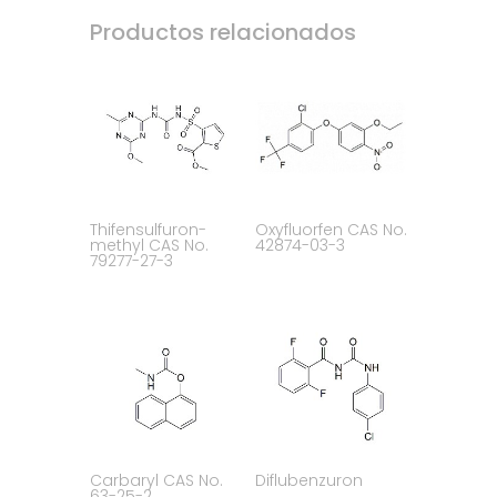
Productos relacionados
Thifensulfuron-
Oxyfluorfen CAS No.
methyl CAS No.
42874-03-3
79277-27-3
Carbaryl CAS No.
Diflubenzuron
63-25-2