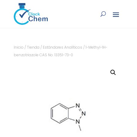
Inicio
/
Tienda
/
Estándares Analíticos
/ 1-Methyl-1H-
benzotriazole CAS No. 13351-73-0