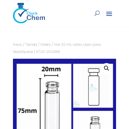
Inicio
/
Tienda
/
Viales
/ Vial 20 mL vidrio claro para
HeadSpace | VT20-2023RB