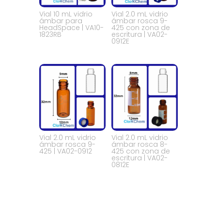
Vial 10 mL vidrio
Vial 2.0 mL vidrio
ámbar para
ámbar rosca 9-
HeadSpace | VA10-
425 con zona de
1823RB
escritura | VA02-
0912E
Vial 2.0 mL vidrio
Vial 2.0 mL vidrio
ámbar rosca 9-
ámbar rosca 8-
425 | VA02-0912
425 con zona de
escritura | VA02-
0812E