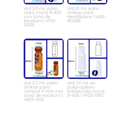
Vial 2.0 mL vidrio
Vial 10 mL vidrio
claro rosca 9-425
ámbar para
con zona de
HeadSpace | VA10-
escritura | VT02-
1823RB
0912E
Vial 2.0 mL vidrio
Vial 2.0 mL en
ámbar para
polipropileno
crimpar 11 mm con
translucido rosca
zona de escritura |
9-425 | VP02-0912
VA02-1112E