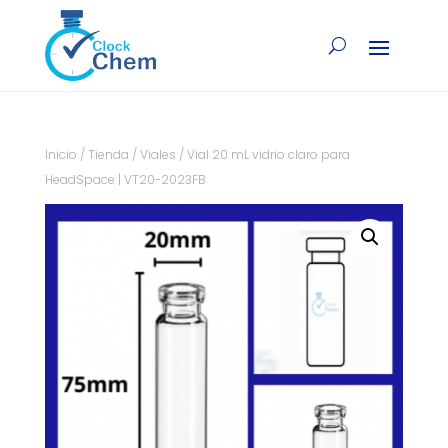
Inicio
/
Tienda
/
Viales
/ Vial 20 mL vidrio claro para
HeadSpace | VT20-2023FB