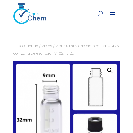
Inicio
/
Tienda
/
Viales
/ Vial 2.0 mL vidrio claro rosca 10-425
con zona de escritura | VT02-1012E