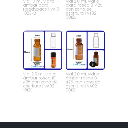
Vial 10 mL vidrio
Vial 2.0 mL vidrio
ámbar para
claro rosca 8-425
HeadSpace | VA10-
con zona de
1823RB
escritura | VT02-
0812E
Vial 2.0 mL vidrio
Vial 2.0 mL vidrio
ámbar rosca 10-
ámbar rosca 8-
425 con zona de
425 con zona de
escritura | VA02-
escritura | VA02-
1012E
0812E