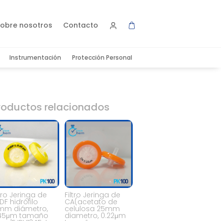
obre nosotros
Contacto
Instrumentación
Protección Personal
roductos relacionados
ltro Jeringa de
Filtro Jeringa de
DF hidrófilo
CA(acetato de
mm diámetro,
celulosa 25mm
.45μm tamaño
diametro, 0.22μm