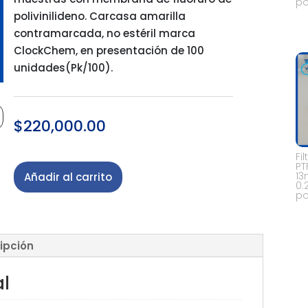
po
polivinilideno. Carcasa amarilla
contramarcada, no estéril marca
ClockChem, en presentación de 100
unidades(Pk/100).
$
220,000.00
Fi
PT
13
Añadir al carrito
0.
po
ipción
al