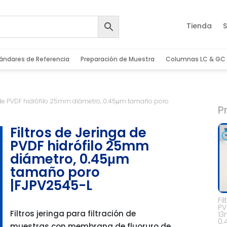
Tienda
S
ándares de Referencia
Preparación de Muestra
Columnas LC & GC
ga de PVDF hidrófilo 25mm diámetro, 0.45μm tamaño poro
P
Filtros de Jeringa de
PVDF hidrófilo 25mm
diámetro, 0.45μm
tamaño poro
|FJPV2545-L
Fi
PV
Filtros jeringa para filtración de
13
0
muestras con membrana de fluoruro de