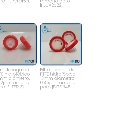
ro |FJPV1345-L
tamaño poro
|FJCA2522
ltro Jeringa de
Filtro Jeringa de
FE hidrofóbico
PTFE hidrofóbico
mm diámetro,
13mm diámetro,
22μm tamaño
0.45μm tamaño
ro |FJTF1322
poro |FJTF1345