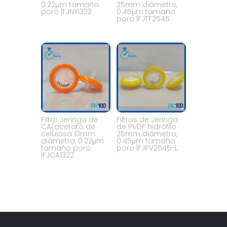
0.22μm tamaño
25mm diámetro,
poro |FJNY1322
0.45μm tamaño
poro |FJTF2545
Filtro Jeringa de
Filtros de Jeringa
CA(acetato de
de PVDF hidrófilo
celulosa 13mm
25mm diámetro,
diámetro, 0.22μm
0.45μm tamaño
tamaño poro
poro |FJPV2545-L
|FJCA1322