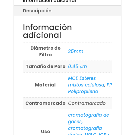
Información adicional
Descripción
Información
adicional
Diámetro de
25mm
Filtro
Tamaño de Poro
0.45 μm
MCE Esteres
Material
mixtos celulosa
,
PP
Polipropileno
Contramarcado
Contramarcado
cromatografía de
gases,
cromatografía
Uso
iónica, HPLC, ICP y