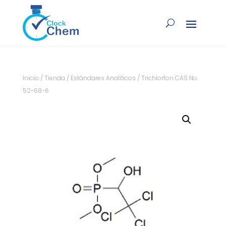
Inicio
/
Tienda
/
Estándares Analíticos
/ Trichlorfon CAS No.
52-68-6