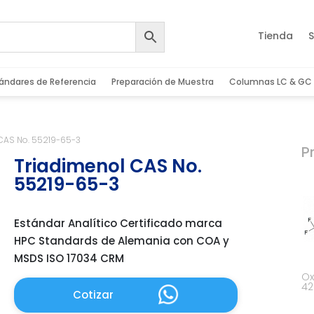
Tienda
S
ándares de Referencia
Preparación de Muestra
Columnas LC & GC
 CAS No. 55219-65-3
P
Triadimenol CAS No.
55219-65-3
Estándar Analítico Certificado marca
HPC Standards de Alemania con COA y
MSDS ISO 17034 CRM
Ox
42
Cotizar