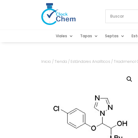
Viales
Tapas
Septas
Est
Inicio
/
Tienda
/
Estándares Analíticos
/ Triadimenol