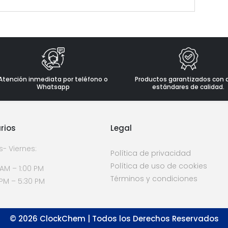
Atención inmediata por teléfono o
Productos garantizados con 
Whatsapp
estándares de calidad.
rios
Legal
s- Viernes:
Política de privacidad
Política de uso de cookies
 AM – 1:00 PM
Términos y condiciones
 PM – 5:30 PM
©
2026
ClockChem | Todos los Derechos Reservados