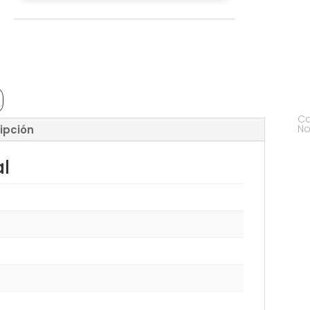
Ca
No
ipción
al