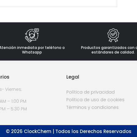
Atención inmediata por teléfono o
Productos garantizados con 
Whatsapp
estándares de calidad.
rios
Legal
s- Viernes:
Política de privacidad
Política de uso de cookies
 AM – 1:00 PM
Términos y condiciones
 PM – 5:30 PM
©
2026
ClockChem | Todos los Derechos Reservados