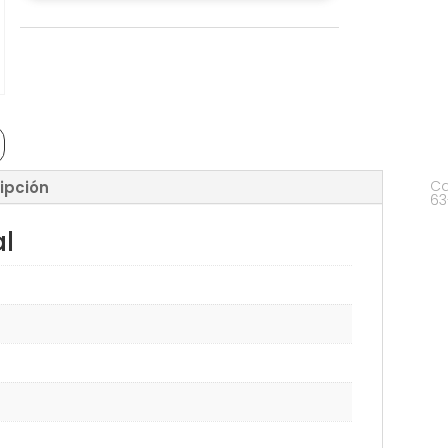
Ca
ipción
63
al