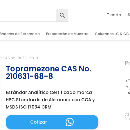
Tienda
S
ándares de Referencia
Preparación de Muestra
Columnas LC & GC
 CAS No. 210631-68-8
P
Topramezone CAS No.
210631-68-8
Estándar Analítico Certificado marca
HPC Standards de Alemania con COA y
MSDS ISO 17034 CRM
Ch
No
Cotizar