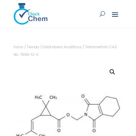
Inicio
/
Tienda
/
Estándares Analíticos
/ Tetramethrin CAS
No. 7696-12-0