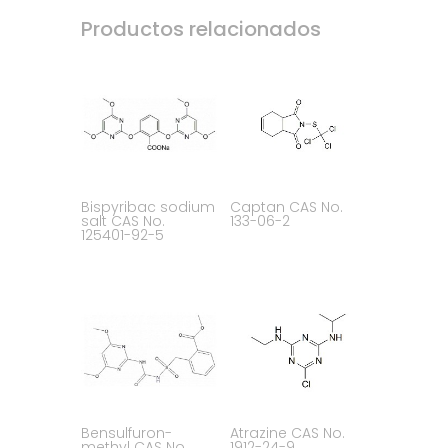
Productos relacionados
Bispyribac sodium
Captan CAS No.
salt CAS No.
133-06-2
125401-92-5
Bensulfuron-
Atrazine CAS No.
methyl CAS No.
1912-24-9