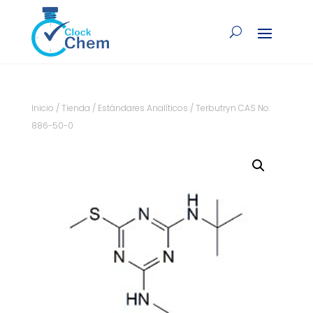
Inicio
/
Tienda
/
Estándares Analíticos
/ Terbutryn CAS No.
886-50-0