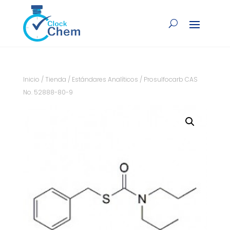
Inicio
/
Tienda
/
Estándares Analíticos
/ Prosulfocarb CAS
No. 52888-80-9