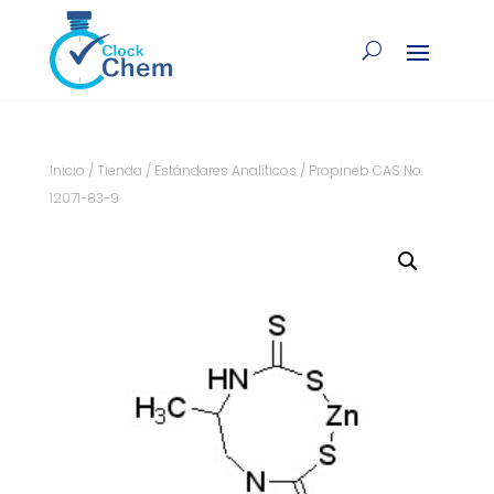
Inicio
/
Tienda
/
Estándares Analíticos
/ Propineb CAS No.
12071-83-9