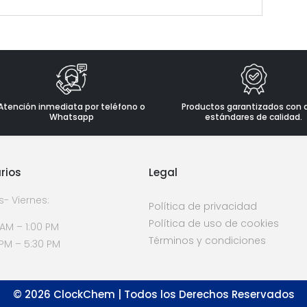
Atención inmediata por teléfono o
Productos garantizados con 
Whatsapp
estándares de calidad.
rios
Legal
s- Viernes:
Política de privacidad
Política de uso de cookies
 AM – 1:00 PM
Términos y condiciones
 PM – 5:30 PM
©
2026
ClockChem | Todos los Derechos Reservados