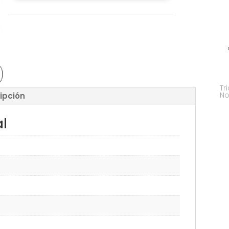
Tr
No
ipción
al