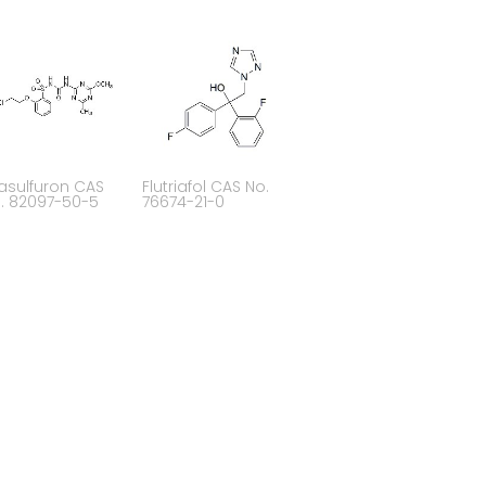
iasulfuron CAS
Flutriafol CAS No.
. 82097-50-5
76674-21-0