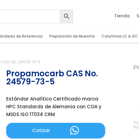
Tienda
S
ándares de Referencia
Preparación de Muestra
Columnas LC & GC
 CAS No. 24579-73-5
P
Propamocarb CAS No.
24579-73-5
Estándar Analítico Certificado marca
HPC Standards de Alemania con COA y
MSDS ISO 17034 CRM
Tr
No
Cotizar