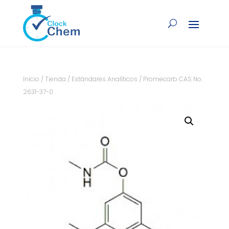
Inicio
/
Tienda
/
Estándares Analíticos
/ Promecarb CAS No.
2631-37-0