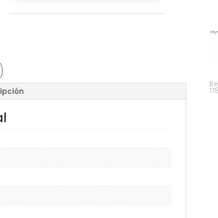
Be
17
ipción
al