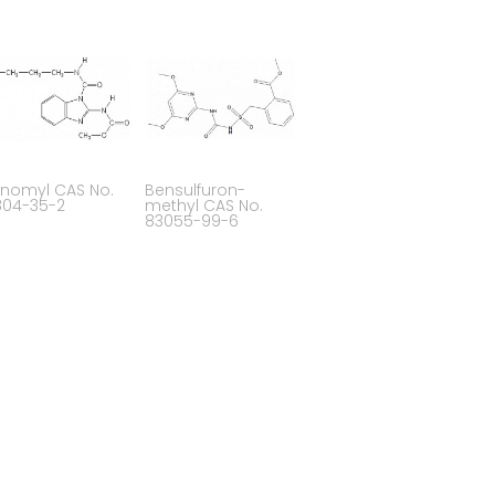
nomyl CAS No.
Bensulfuron-
804-35-2
methyl CAS No.
83055-99-6