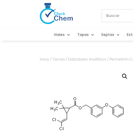
Viales
Tapas
Septas
Est
Inicio
/
Tienda
/
Estándares Analíticos
/ Permethrin C