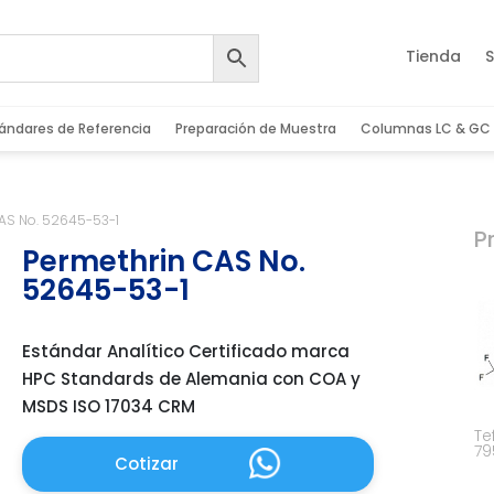
Tienda
S
ándares de Referencia
Preparación de Muestra
Columnas LC & GC
AS No. 52645-53-1
P
Permethrin CAS No.
52645-53-1
Estándar Analítico Certificado marca
HPC Standards de Alemania con COA y
MSDS ISO 17034 CRM
Te
79
Cotizar