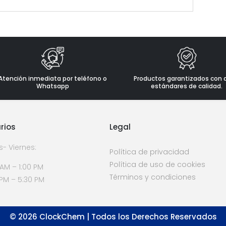
Atención inmediata por teléfono o
Productos garantizados con 
Whatsapp
estándares de calidad.
rios
Legal
s- Viernes:
Política de privacidad
Política de uso de cookies
 AM – 1:00 PM
Términos y condiciones
 PM – 5:30 PM
©
2026
ClockChem | Todos los Derechos Reservados