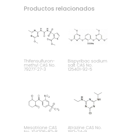
Productos relacionados
Thifensulfuron-
Bispyribac sodium
methyl CAS No.
salt CAS No.
79277-27-3
125401-92-5
Mesotrione CAS
Atrazine CAS No.
No. 104206-82-8
1912-24-9